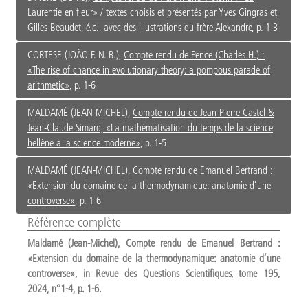
Laurentie en fleur» / textes choisis et présentés par Yves Gingras et
Gilles Beaudet, é.c., avec des illustrations du frère Alexandre
, p. 1-3
CORTESE (JOÃO F. N. B.),
Compte rendu de Pence (Charles H.) :
«The rise of chance in evolutionary theory: a pompous parade of
arithmetic»
, p. 1-6
MALDAMÉ (JEAN-MICHEL),
Compte rendu de Jean-Pierre Castel &
Jean-Claude Simard, «La mathématisation du temps de la science
hellène à la science moderne»
, p. 1-5
MALDAMÉ (JEAN-MICHEL),
Compte rendu de Emanuel Bertrand :
«Extension du domaine de la thermodynamique: anatomie d’une
controverse»
, p. 1-6
Référence complète
Maldamé (Jean-Michel), Compte rendu de Emanuel Bertrand :
«Extension du domaine de la thermodynamique: anatomie d’une
controverse», in Revue des Questions Scientifiques, tome 195,
2024, n°1-4, p. 1-6.