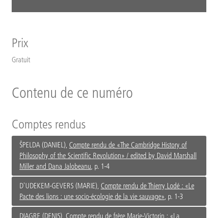
Prix
Gratuit
Contenu de ce numéro
Comptes rendus
ŠPELDA (DANIEL),
Compte rendu de «The Cambridge History of
Philosophy of the Scientific Revolution» / edited by David Marshall
Miller and Dana Jalobeanu
, p. 1-4
D'UDEKEM-GEVERS (MARIE),
Compte rendu de Thierry Lodé : «Le
Pacte des lions : une socio-écologie de la vie sauvage»
, p. 1-3
DIAGRE (DENIS),
Compte rendu de frère Marie-Victorin : «La