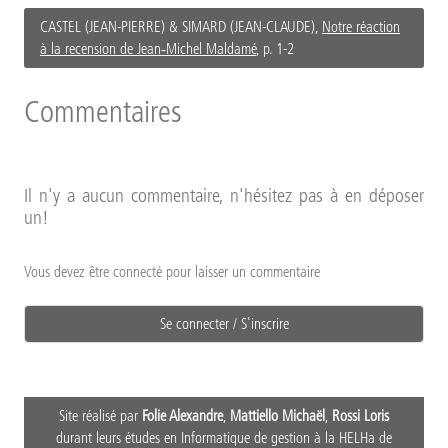
CASTEL (JEAN-PIERRE) & SIMARD (JEAN-CLAUDE),
Notre réaction
à la recension de Jean‑Michel Maldamé
, p. 1-2
Commentaires
Il n'y a aucun commentaire, n'hésitez pas à en déposer
un!
Vous devez être connecté pour laisser un commentaire
Se connecter / S'inscrire
Site réalisé par
Folie Alexandre
,
Mattiello Michaël
,
Rossi Loris
durant leurs études en Informatique de gestion à la HELHa de